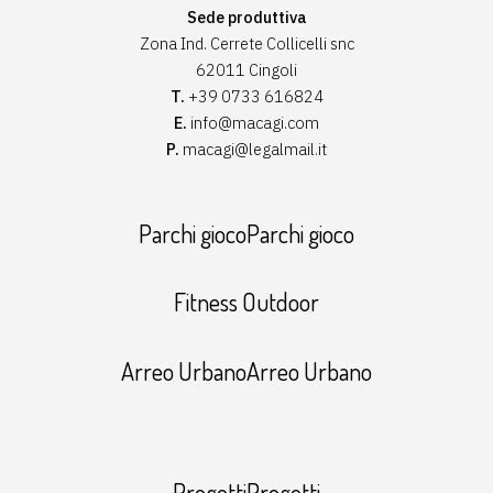
Sede produttiva
Zona Ind. Cerrete Collicelli snc
62011 Cingoli
T.
+39 0733 616824
E.
info@macagi.com
P.
macagi@legalmail.it
Parchi giocoParchi gioco
Fitness Outdoor
Arreo UrbanoArreo Urbano
ProgettiProgetti