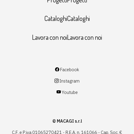
CataloghiCataloghi
Lavora con noiLavora con noi
Facebook
Instagram
Youtube
© MACAGI s.r.l
C.F. e P.iva 01065270421 - R.E.A. n. 161066 - Cap. Soc. €