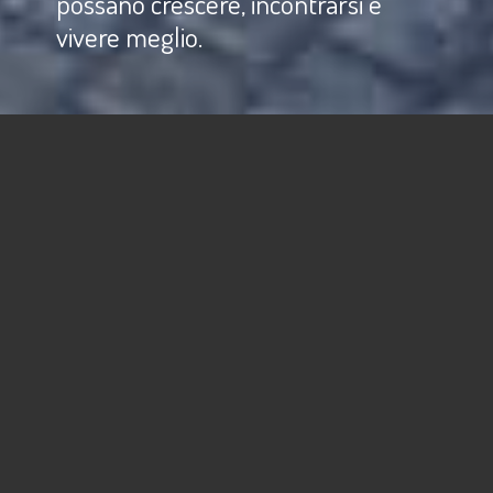
possano crescere, incontrarsi e
vivere meglio.
La natura
ci ispira
MACAGI
progetta e costruisce
spazi all’aperto
per il benessere della persona da oltre 38 anni.
Offriamo ad enti pubblici e imprese private
prodotti e servizi per la realizzazione di
parchi
gioco, aree fitness
e articoli per
arredare gli