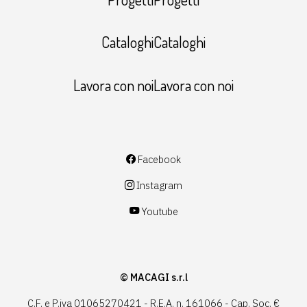
CataloghiCataloghi
Lavora con noiLavora con noi
Facebook
Instagram
Youtube
© MACAGI s.r.l
C.F. e P.iva 01065270421 - R.E.A. n. 161066 - Cap. Soc. €