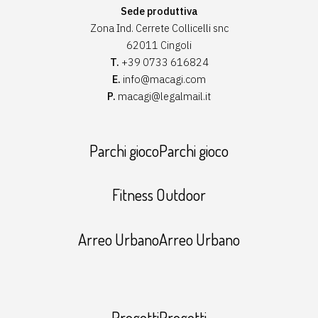
Sede produttiva
Zona Ind. Cerrete Collicelli snc
62011 Cingoli
T.
+39 0733 616824
E.
info@macagi.com
P.
macagi@legalmail.it
Parchi giocoParchi gioco
Fitness Outdoor
Arreo UrbanoArreo Urbano
ProgettiProgetti