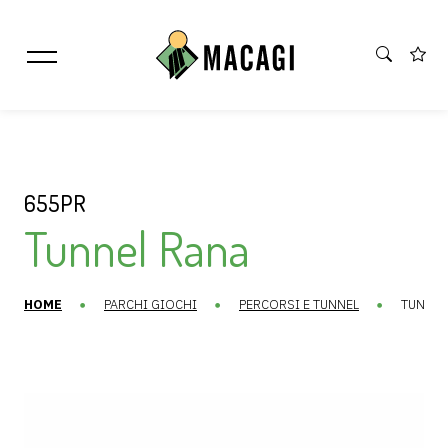
655PR
Tunnel Rana
HOME
PARCHI GIOCHI
PERCORSI E TUNNEL
TUNNEL