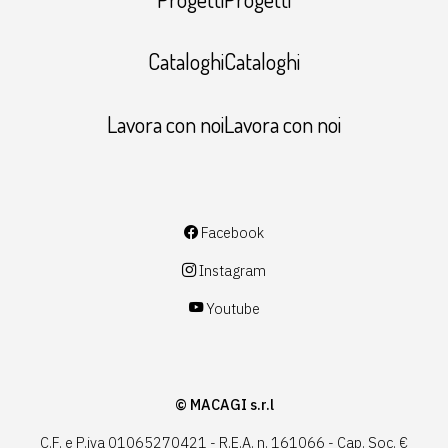
CataloghiCataloghi
Lavora con noiLavora con noi
Facebook
Instagram
Youtube
© MACAGI s.r.l
C.F. e P.iva 01065270421 - R.E.A. n. 161066 - Cap. Soc. €