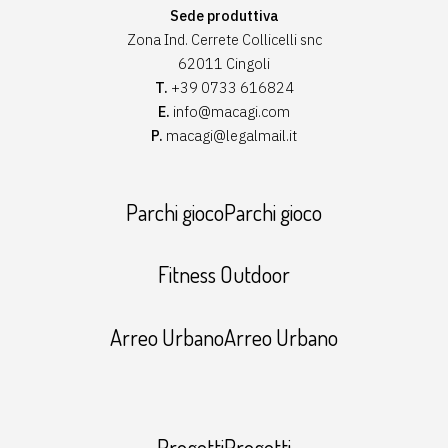
Sede produttiva
Zona Ind. Cerrete Collicelli snc
62011 Cingoli
T.
+39 0733 616824
E.
info@macagi.com
P.
macagi@legalmail.it
Parchi giocoParchi gioco
Fitness Outdoor
Arreo UrbanoArreo Urbano
ProgettiProgetti