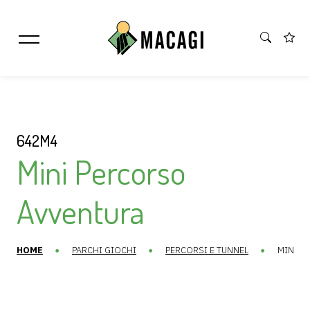
642M4
Mini Percorso
Avventura
HOME
PARCHI GIOCHI
PERCORSI E TUNNEL
MINI P