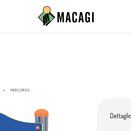
ione
Energy
ssuasori
PERCORSO
Dettagli