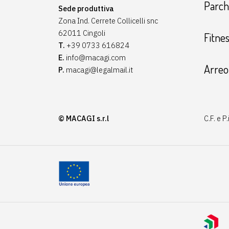
Parchi
Sede produttiva
Zona Ind. Cerrete Collicelli snc
62011 Cingoli
Fitne
T.
+39 0733 616824
E.
info@macagi.com
Arreo
P.
macagi@legalmail.it
© MACAGI s.r.l
C.F. e 