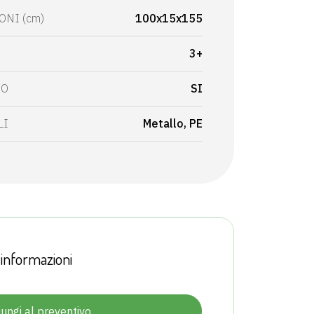
NI (cm)
100x15x155
3+
VO
SI
LI
Metallo
PE
 informazioni
ungi al preventivo