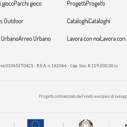
 giocoParchi gioco
ProgettiProgetti
ss Outdoor
CataloghiCataloghi
 UrbanoArreo Urbano
Lavora con noiLavora con 
P.iva 01065270421 - R.E.A. n. 161066 - Cap. Soc. € 119.000,00 i.v.
Progetti cofinanziati da Fondo europeo di svilup