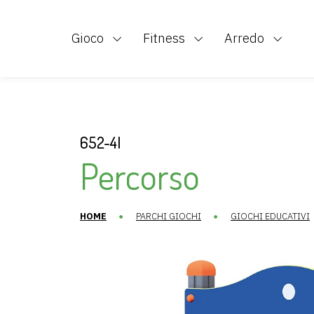
inclus
Di
Contatti
Completi Picnic
Gioco
Fitness
Arredo
652-4I
Percorso
HOME
PARCHI GIOCHI
GIOCHI EDUCATIVI