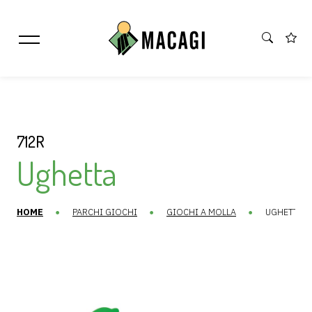
712R
Ughetta
HOME
PARCHI GIOCHI
GIOCHI A MOLLA
UGHETTA