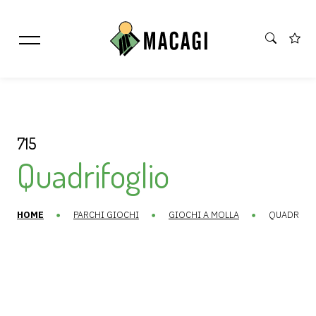
715
Quadrifoglio
HOME
PARCHI GIOCHI
GIOCHI A MOLLA
QUADRIFO