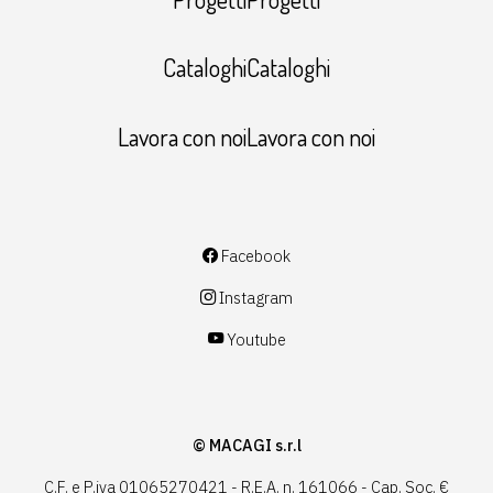
CataloghiCataloghi
Lavora con noiLavora con noi
Facebook
Instagram
Youtube
© MACAGI s.r.l
C.F. e P.iva 01065270421 - R.E.A. n. 161066 - Cap. Soc. €