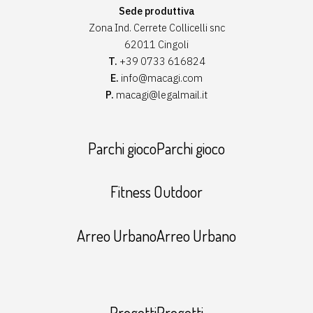
Sede produttiva
Zona Ind. Cerrete Collicelli snc
62011 Cingoli
T.
+39 0733 616824
E.
info@macagi.com
P.
macagi@legalmail.it
Parchi giocoParchi gioco
Fitness Outdoor
Arreo UrbanoArreo Urbano
ProgettiProgetti