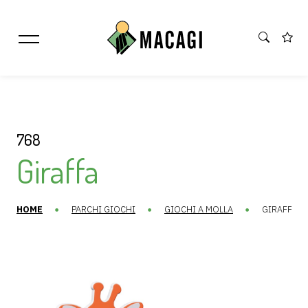
768
Giraffa
HOME
PARCHI GIOCHI
GIOCHI A MOLLA
GIRAFFA