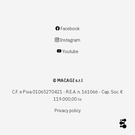
Facebook
Instagram
Youtube
© MACAGI s.r.l
C.F. e P.iva 01065270421 - R.E.A. n. 161066 - Cap. Soc. €
119.000,00 i.v.
Privacy policy