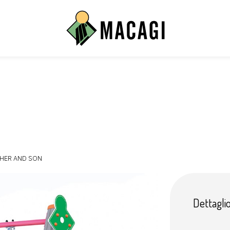
ione
Energy
ssuasori
THER AND SON
Dettagli