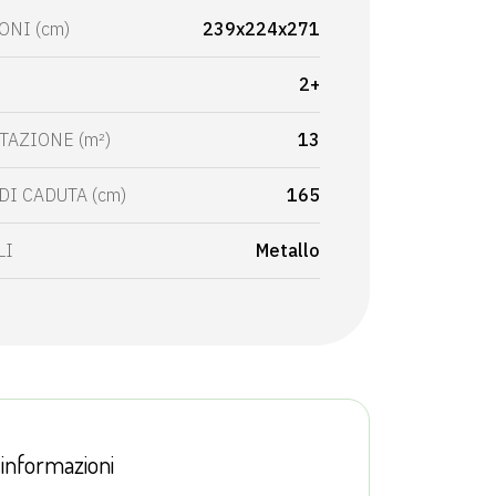
NI (cm)
239x224x271
2+
TAZIONE (m²)
13
DI CADUTA (cm)
165
LI
Metallo
 informazioni