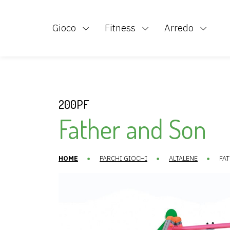
inclus
Di
Contatti
Completi Picnic
Gioco
Fitness
Arredo
200PF
Father and Son
HOME
PARCHI GIOCHI
ALTALENE
FA