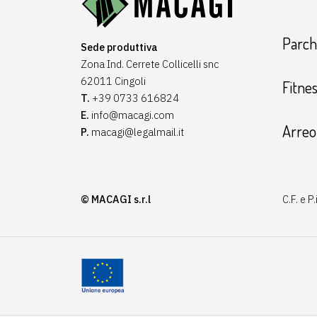
Parchi
Sede produttiva
Zona Ind. Cerrete Collicelli snc
62011 Cingoli
Fitne
T.
+39 0733 616824
E.
info@macagi.com
Arreo
P.
macagi@legalmail.it
© MACAGI s.r.l
C.F. e 