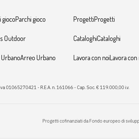
 giocoParchi gioco
ProgettiProgetti
ss Outdoor
CataloghiCataloghi
 UrbanoArreo Urbano
Lavora con noiLavora con 
P.iva 01065270421 - R.E.A. n. 161066 - Cap. Soc. € 119.000,00 i.v.
Progetti cofinanziati da Fondo europeo di svilup