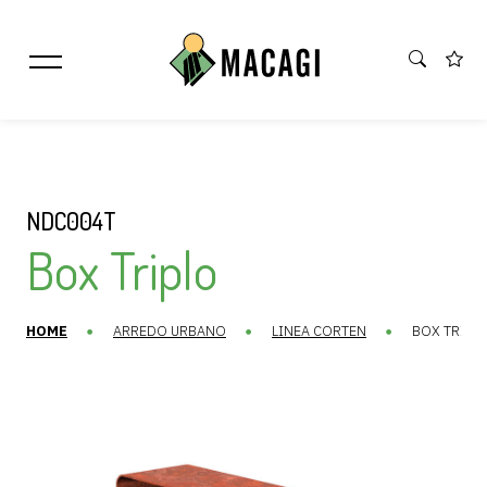
NDC004T
Box Triplo
HOME
ARREDO URBANO
LINEA CORTEN
BOX TRIPL