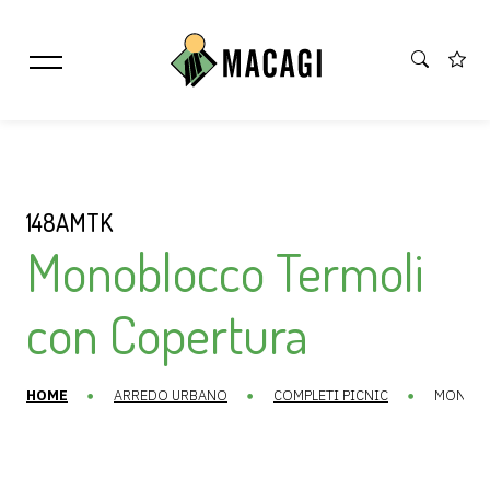
148AMTK
Monoblocco Termoli
con Copertura
HOME
ARREDO URBANO
COMPLETI PICNIC
MONOBL